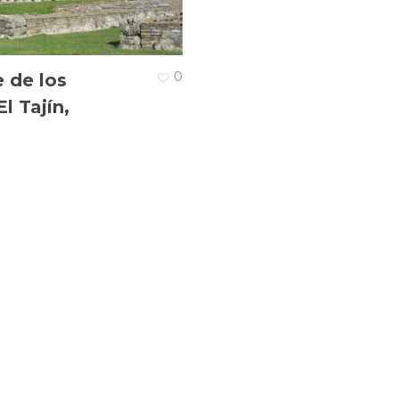
0
 de los
l Tajín,
z