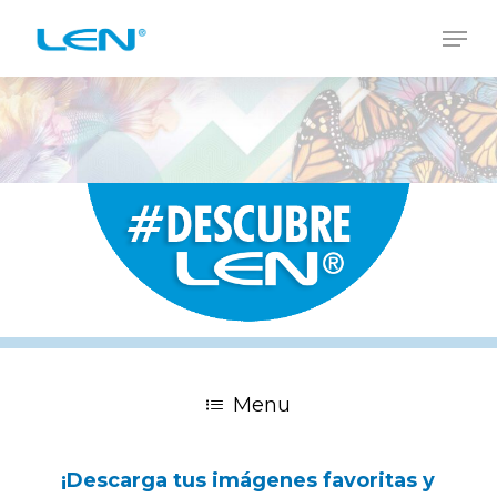
Skip
Men
to
Close
main
Men
content
Menu
¡Descarga
tus
imágenes
favoritas
y